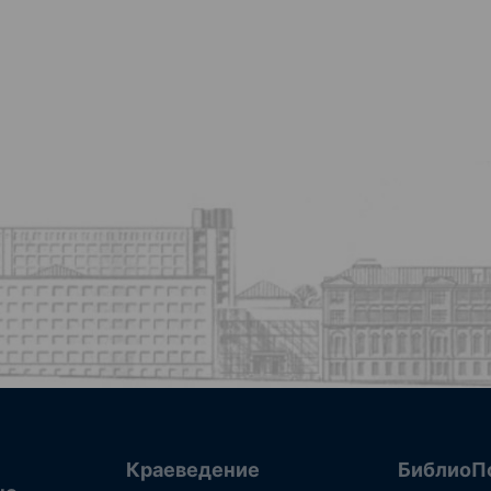
Краеведение
БиблиоП