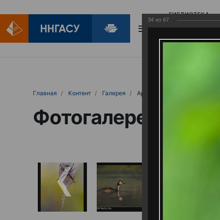
БИБЛИОТЕКА
34
из
67
БИБЛИОПОМОЩ
Главная
Контент
Галерея
Артемовские луга – жемчужина Нижего
Фотогалерея