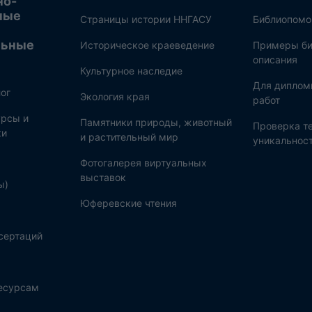
но-
ные
Страницы истории ННГАСУ
Библиопом
льные
Историческое краеведение
Примеры би
описания
Культурное наследие
Для диплом
ог
Экология края
работ
рсы и
Памятники природы, животный
Проверка те
ки
и растительный мир
уникальнос
Фотогалерея виртуальных
выставок
ы)
Юферевские чтения
сертаций
ресурсам