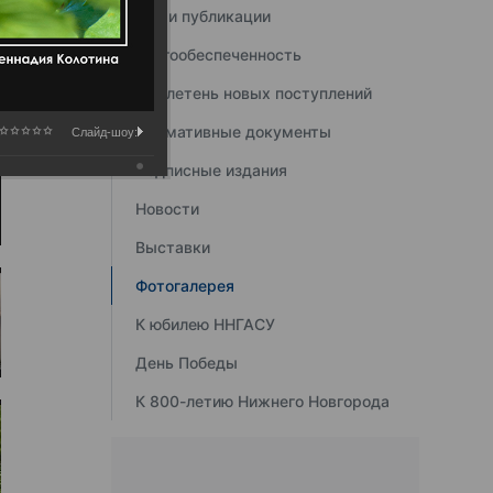
Наши публикации
Книгообеспеченность
Бюллетень новых поступлений
Нормативные документы
Слайд-шоу:
Подписные издания
Новости
Выставки
Фотогалерея
К юбилею ННГАСУ
День Победы
К 800-летию Нижнего Новгорода