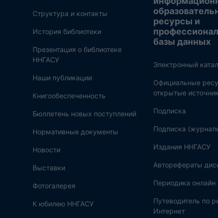
информацион
образователь
Структура и контакты
ресурсы и
профессиона
История библиотеки
базы данных
Презентация о библиотеке
ННГАСУ
Электронный катал
Наши публикации
Официальные ресу
открытые источни
Книгообеспеченность
Подписка
Бюллетень новых поступлений
Подписка (журнал
Нормативные документы
Издания ННГАСУ
Новости
Авторефераты дис
Выставки
Периодика онлайн
Фотогалерея
Путеводитель по 
К юбилею ННГАСУ
Интернет