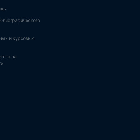
ощь
блиографического
ных и курсовых
кста на
ть