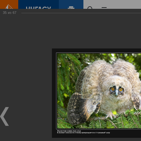
35
из
67
Главная
Контент
Галерея
Артемовские луга – жемчужина Нижегородского Поволжья
Фотогалерея