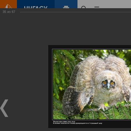
35
из
67
Главная
Контент
Галерея
Артемовские луга – жемчужина Нижегородского Поволжья
Фотогалерея