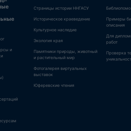
но-
ные
Страницы истории ННГАСУ
Библиопом
льные
Историческое краеведение
Примеры би
описания
Культурное наследие
Для диплом
ог
Экология края
работ
рсы и
Памятники природы, животный
Проверка те
ки
и растительный мир
уникальнос
Фотогалерея виртуальных
выставок
ы)
Юферевские чтения
сертаций
ресурсам