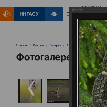
БИБЛИОТЕКА
35
из
67
БИБЛИОПОМОЩ
Главная
Контент
Галерея
Артемовские луга – жемчужина Нижего
Фотогалерея