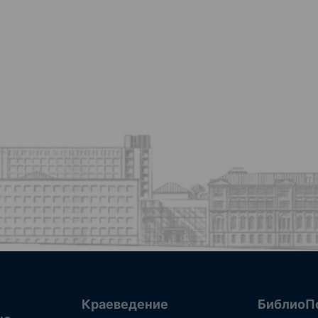
Краеведение
БиблиоП