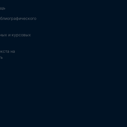
ощь
блиографического
ных и курсовых
кста на
ть