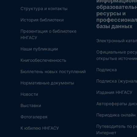
информацион
образователь
Структура и контакты
ресурсы и
профессиона
История библиотеки
базы данных
Презентация о библиотеке
ННГАСУ
Электронный катал
Наши публикации
Официальные ресу
открытые источни
Книгообеспеченность
Подписка
Бюллетень новых поступлений
Подписка (журнал
Нормативные документы
Издания ННГАСУ
Новости
Авторефераты дис
Выставки
Периодика онлайн
Фотогалерея
Путеводитель по 
К юбилею ННГАСУ
Интернет