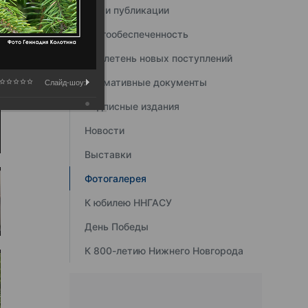
Наши публикации
Книгообеспеченность
Бюллетень новых поступлений
Нормативные документы
Слайд-шоу:
Подписные издания
Новости
Выставки
Фотогалерея
К юбилею ННГАСУ
День Победы
К 800-летию Нижнего Новгорода