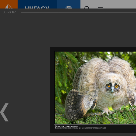
35
из
67
Главная
Контент
Галерея
Артемовские луга – жемчужина Нижегородского Поволжья
Фотогалерея