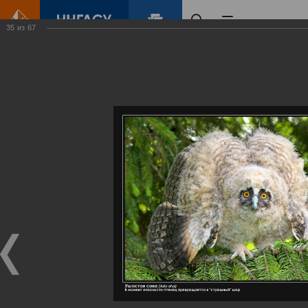
35
из
67
Главная
Контент
Галерея
Артемовские луга – жемчужина Нижегородского Поволжья
Фотогалерея