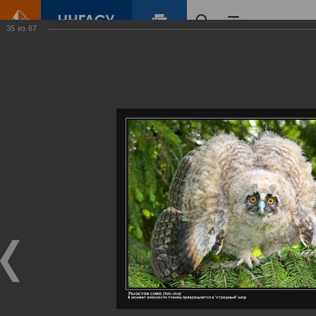
35
из
67
Главная
Контент
Галерея
Артемовские луга – жемчужина Нижегородского Поволжья
Фотогалерея