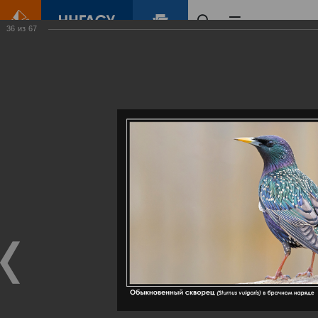
36
из
67
Главная
Контент
Галерея
Артемовские луга – жемчужина Нижегородского Поволжья
Фотогалерея