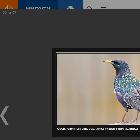
36
из
67
Главная
Контент
Галерея
Артемовские луга – жемчужина Нижегородского Поволжья
Фотогалерея