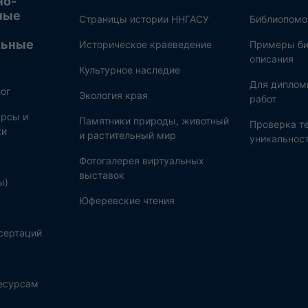
но-
ные
Страницы истории ННГАСУ
Библиопом
льные
Историческое краеведение
Примеры би
описания
Культурное наследие
Для диплом
ог
Экология края
работ
рсы и
Памятники природы, животный
Проверка те
ки
и растительный мир
уникальнос
Фотогалерея виртуальных
выставок
ы)
Юферевские чтения
сертаций
ресурсам