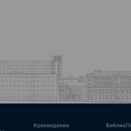
Краеведение
БиблиоП