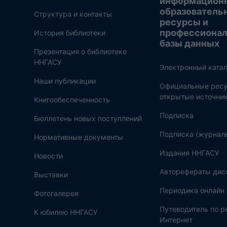
информацион
образователь
Структура и контакты
ресурсы и
профессиона
История библиотеки
базы данных
Презентация о библиотеке
ННГАСУ
Электронный катал
Наши публикации
Официальные ресу
открытые источни
Книгообеспеченность
Подписка
Бюллетень новых поступлений
Подписка (журнал
Нормативные документы
Издания ННГАСУ
Новости
Авторефераты дис
Выставки
Периодика онлайн
Фотогалерея
Путеводитель по 
К юбилею ННГАСУ
Интернет