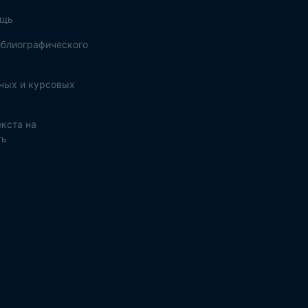
ощь
блиографического
ных и курсовых
кста на
ть