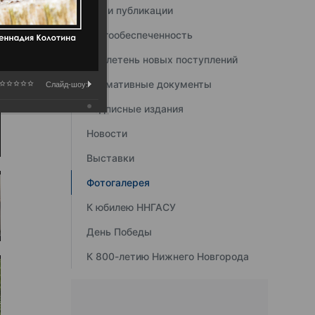
Наши публикации
Книгообеспеченность
Бюллетень новых поступлений
Нормативные документы
Слайд-шоу:
Подписные издания
Новости
Выставки
Фотогалерея
К юбилею ННГАСУ
День Победы
К 800-летию Нижнего Новгорода