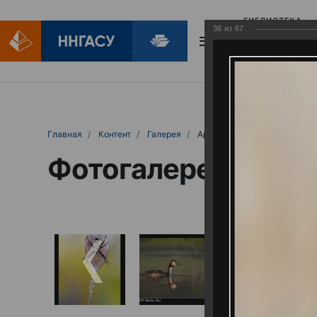
БИБЛИОТЕКА
36
из
67
БИБЛИОПОМОЩ
Главная
Контент
Галерея
Артемовские луга – жемчужина Нижего
Фотогалерея