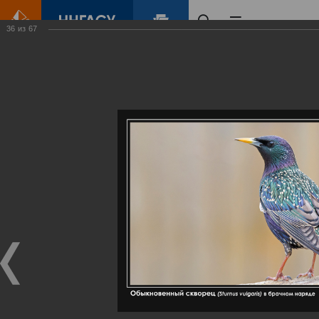
36
из
67
Главная
Контент
Галерея
Артемовские луга – жемчужина Нижегородского Поволжья
Фотогалерея