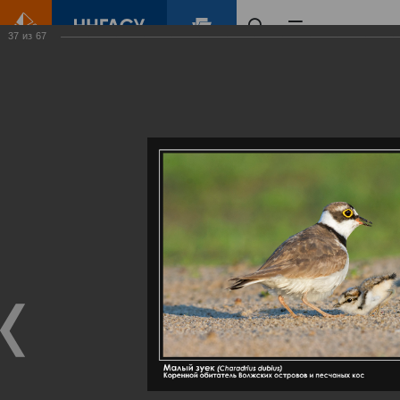
37
из
67
Главная
Контент
Галерея
Артемовские луга – жемчужина Нижегородского Поволжья
Фотогалерея