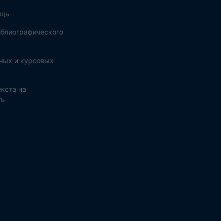
ощь
блиографического
ных и курсовых
кста на
ть