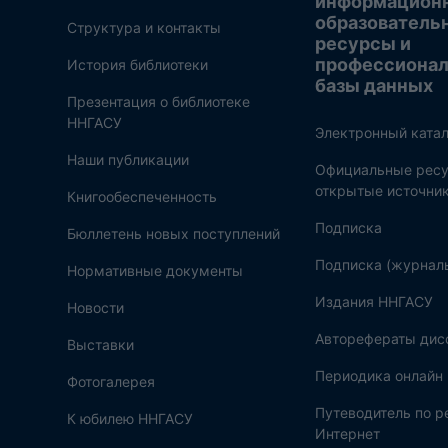
информацион
образователь
Структура и контакты
ресурсы и
профессиона
История библиотеки
базы данных
Презентация о библиотеке
ННГАСУ
Электронный катал
Наши публикации
Официальные ресу
открытые источни
Книгообеспеченность
Подписка
Бюллетень новых поступлений
Подписка (журнал
Нормативные документы
Издания ННГАСУ
Новости
Авторефераты дис
Выставки
Периодика онлайн
Фотогалерея
Путеводитель по 
К юбилею ННГАСУ
Интернет