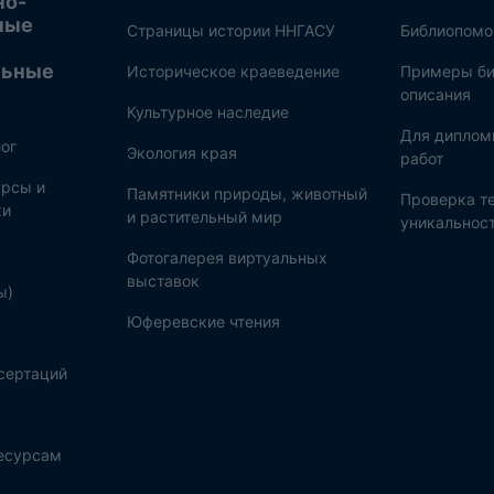
но-
ные
Страницы истории ННГАСУ
Библиопом
льные
Историческое краеведение
Примеры би
описания
Культурное наследие
Для диплом
ог
Экология края
работ
рсы и
Памятники природы, животный
Проверка те
ки
и растительный мир
уникальнос
Фотогалерея виртуальных
выставок
ы)
Юферевские чтения
сертаций
ресурсам