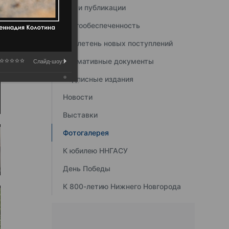
Наши публикации
Книгообеспеченность
Бюллетень новых поступлений
Нормативные документы
Слайд-шоу:
Подписные издания
Новости
Выставки
Фотогалерея
К юбилею ННГАСУ
День Победы
К 800-летию Нижнего Новгорода