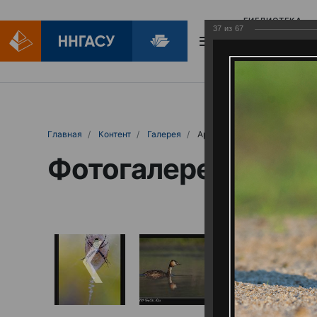
БИБЛИОТЕКА
37
из
67
БИБЛИОПОМОЩ
Главная
Контент
Галерея
Артемовские луга – жемчужина Нижего
Фотогалерея