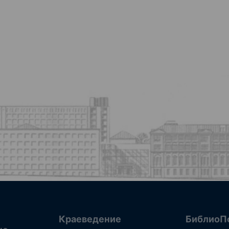
Краеведение
БиблиоП