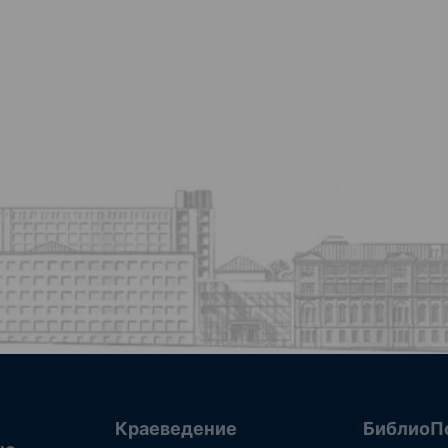
Краеведение
БиблиоП