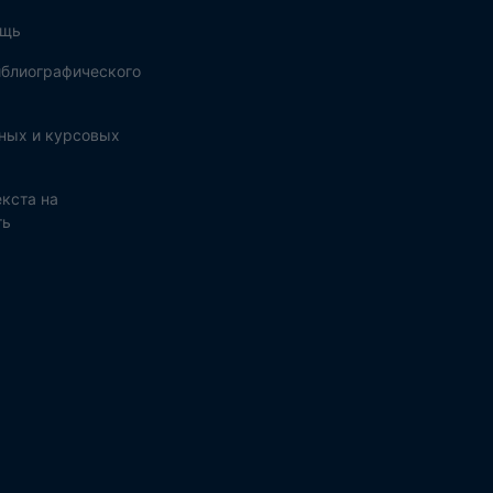
ощь
блиографического
ных и курсовых
кста на
ть