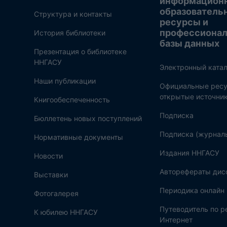
информацион
образователь
Структура и контакты
ресурсы и
профессиона
История библиотеки
базы данных
Презентация о библиотеке
ННГАСУ
Электронный катал
Наши публикации
Официальные ресу
открытые источни
Книгообеспеченность
Подписка
Бюллетень новых поступлений
Подписка (журнал
Нормативные документы
Издания ННГАСУ
Новости
Авторефераты дис
Выставки
Периодика онлайн
Фотогалерея
Путеводитель по 
К юбилею ННГАСУ
Интернет