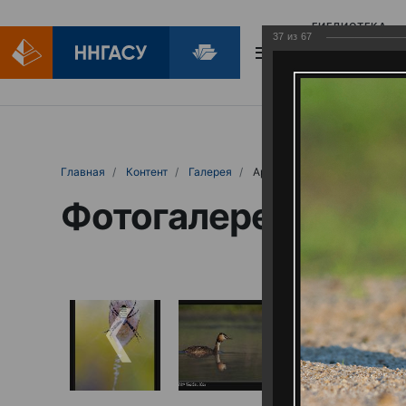
БИБЛИОТЕКА
37
из
67
БИБЛИОПОМОЩ
Главная
Контент
Галерея
Артемовские луга – жемчужина Нижего
Фотогалерея