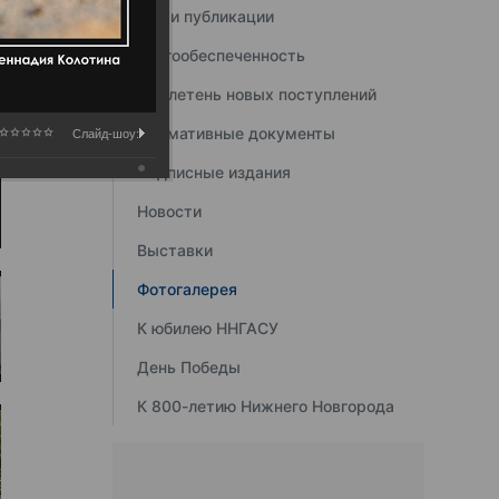
Наши публикации
Книгообеспеченность
Бюллетень новых поступлений
Нормативные документы
Слайд-шоу:
Подписные издания
Новости
Выставки
Фотогалерея
К юбилею ННГАСУ
День Победы
К 800-летию Нижнего Новгорода