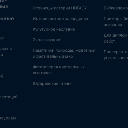
но-
ные
Страницы истории ННГАСУ
Библиопом
льные
Историческое краеведение
Примеры би
описания
Культурное наследие
Для диплом
ог
Экология края
работ
рсы и
Памятники природы, животный
Проверка те
ки
и растительный мир
уникальнос
Фотогалерея виртуальных
выставок
ы)
Юферевские чтения
сертаций
ресурсам