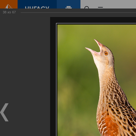
38
из
67
Главная
Контент
Галерея
Артемовские луга – жемчужина Нижегородского Поволжья
Фотогалерея