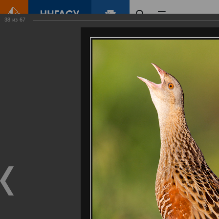
38
из
67
Главная
Контент
Галерея
Артемовские луга – жемчужина Нижегородского Поволжья
Фотогалерея