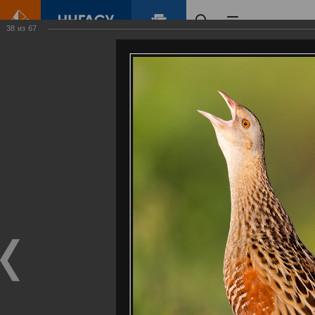
38
из
67
Главная
Контент
Галерея
Артемовские луга – жемчужина Нижегородского Поволжья
Фотогалерея