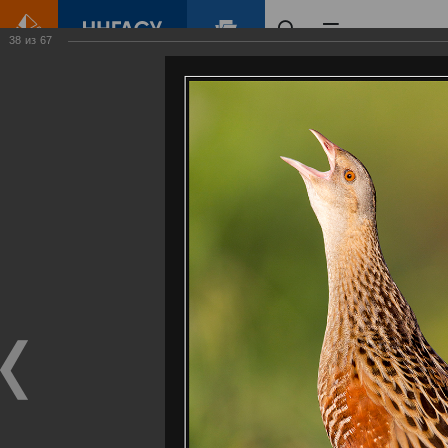
38
из
67
Главная
Контент
Галерея
Артемовские луга – жемчужина Нижегородского Поволжья
Фотогалерея