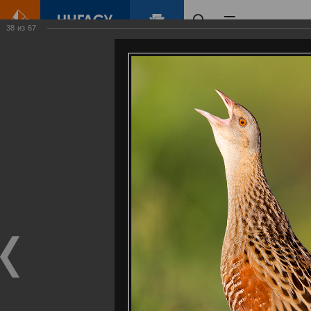
38
из
67
Главная
Контент
Галерея
Артемовские луга – жемчужина Нижегородского Поволжья
Фотогалерея