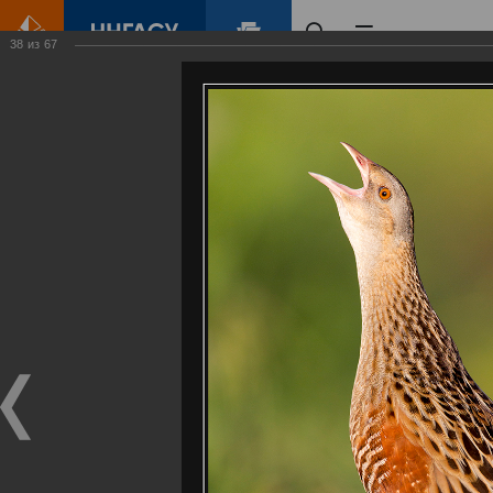
38
из
67
Главная
Контент
Галерея
Артемовские луга – жемчужина Нижегородского Поволжья
Фотогалерея