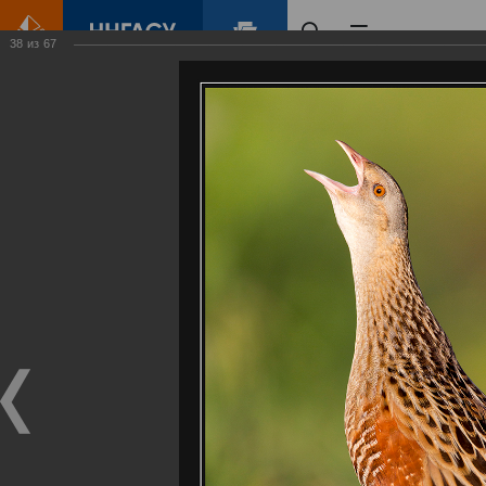
38
из
67
Главная
Контент
Галерея
Артемовские луга – жемчужина Нижегородского Поволжья
Фотогалерея