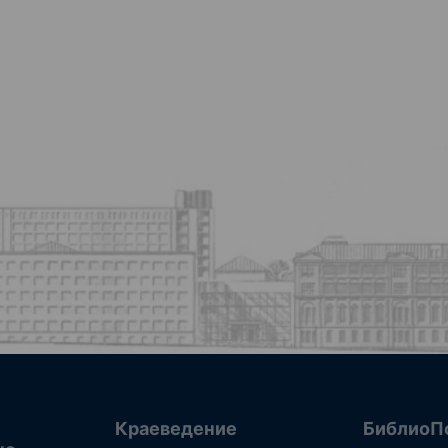
Краеведение
БиблиоП