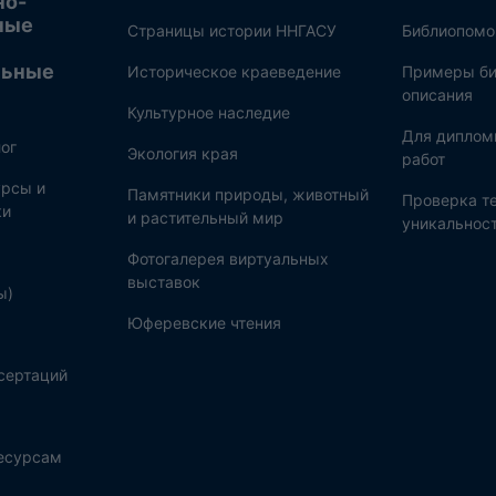
но-
ные
Страницы истории ННГАСУ
Библиопом
льные
Историческое краеведение
Примеры би
описания
Культурное наследие
Для диплом
ог
Экология края
работ
рсы и
Памятники природы, животный
Проверка те
ки
и растительный мир
уникальнос
Фотогалерея виртуальных
выставок
ы)
Юферевские чтения
сертаций
ресурсам