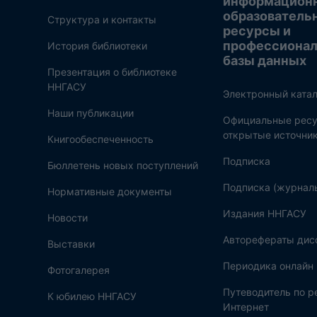
информацион
образователь
Структура и контакты
ресурсы и
профессиона
История библиотеки
базы данных
Презентация о библиотеке
ННГАСУ
Электронный катал
Наши публикации
Официальные ресу
открытые источни
Книгообеспеченность
Подписка
Бюллетень новых поступлений
Подписка (журнал
Нормативные документы
Издания ННГАСУ
Новости
Авторефераты дис
Выставки
Периодика онлайн
Фотогалерея
Путеводитель по 
К юбилею ННГАСУ
Интернет