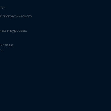
ощь
блиографического
ных и курсовых
кста на
ть