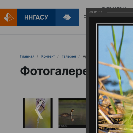
БИБЛИОТЕКА
39
из
67
БИБЛИОПОМОЩ
Главная
Контент
Галерея
Артемовские луга – жемчужина Нижего
Фотогалерея