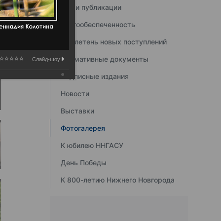
Наши публикации
Книгообеспеченность
Бюллетень новых поступлений
Нормативные документы
Слайд-шоу:
Подписные издания
Новости
Выставки
Фотогалерея
К юбилею ННГАСУ
День Победы
К 800-летию Нижнего Новгорода