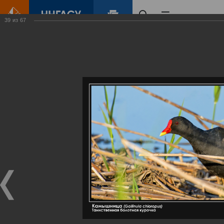
39
из
67
Главная
Контент
Галерея
Артемовские луга – жемчужина Нижегородского Поволжья
Фотогалерея