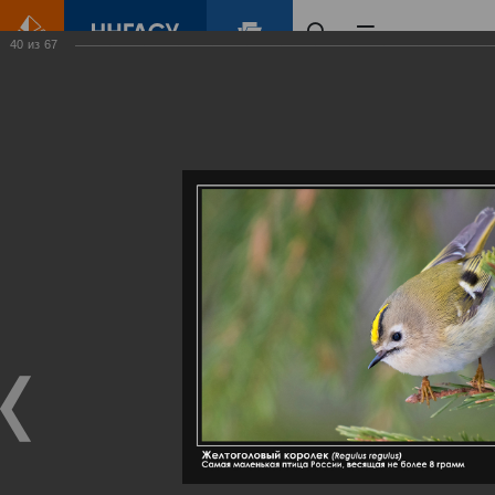
40
из
67
Главная
Контент
Галерея
Артемовские луга – жемчужина Нижегородского Поволжья
Фотогалерея