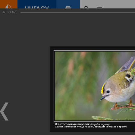
40
из
67
Главная
Контент
Галерея
Артемовские луга – жемчужина Нижегородского Поволжья
Фотогалерея