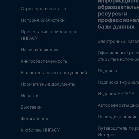
информацион
образователь
Структура и контакты
ресурсы и
профессиона
История библиотеки
базы данных
Презентация о библиотеке
ННГАСУ
Электронный катал
Наши публикации
Официальные ресу
открытые источни
Книгообеспеченность
Подписка
Бюллетень новых поступлений
Подписка (журнал
Нормативные документы
Издания ННГАСУ
Новости
Авторефераты дис
Выставки
Периодика онлайн
Фотогалерея
Путеводитель по 
К юбилею ННГАСУ
Интернет