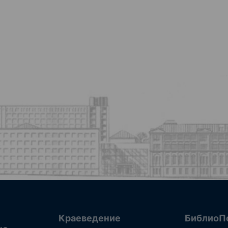
Краеведение
БиблиоП