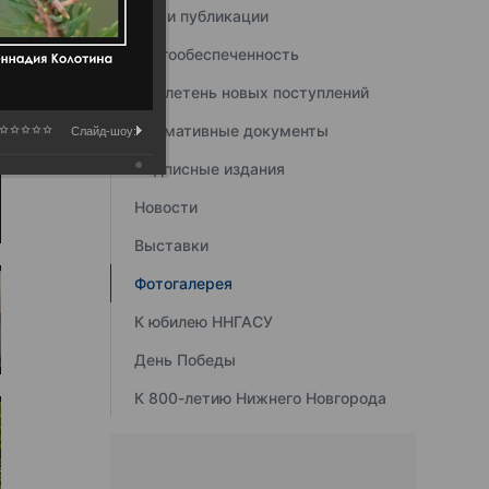
Наши публикации
Книгообеспеченность
Бюллетень новых поступлений
Нормативные документы
Слайд-шоу:
Подписные издания
Новости
Выставки
Фотогалерея
К юбилею ННГАСУ
День Победы
К 800-летию Нижнего Новгорода