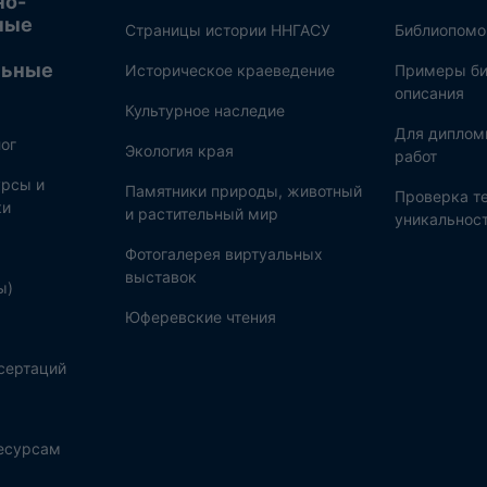
но-
ные
Страницы истории ННГАСУ
Библиопом
льные
Историческое краеведение
Примеры би
описания
Культурное наследие
Для диплом
ог
Экология края
работ
рсы и
Памятники природы, животный
Проверка те
ки
и растительный мир
уникальнос
Фотогалерея виртуальных
выставок
ы)
Юферевские чтения
сертаций
ресурсам