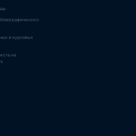
ощь
блиографического
ных и курсовых
кста на
ть