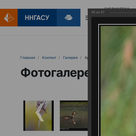
БИБЛИОТЕКА
40
из
67
БИБЛИОПОМОЩ
Главная
Контент
Галерея
Артемовские луга – жемчужина Нижего
Фотогалерея