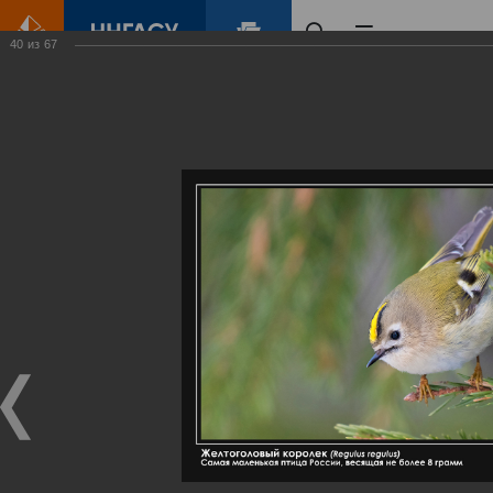
40
из
67
Главная
Контент
Галерея
Артемовские луга – жемчужина Нижегородского Поволжья
Фотогалерея