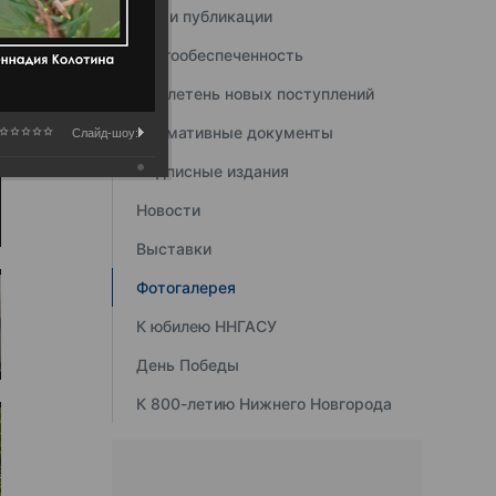
Наши публикации
Книгообеспеченность
Бюллетень новых поступлений
Нормативные документы
Слайд-шоу:
Подписные издания
Новости
Выставки
Фотогалерея
К юбилею ННГАСУ
День Победы
К 800-летию Нижнего Новгорода