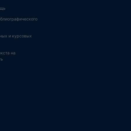
ощь
блиографического
ных и курсовых
кста на
ть