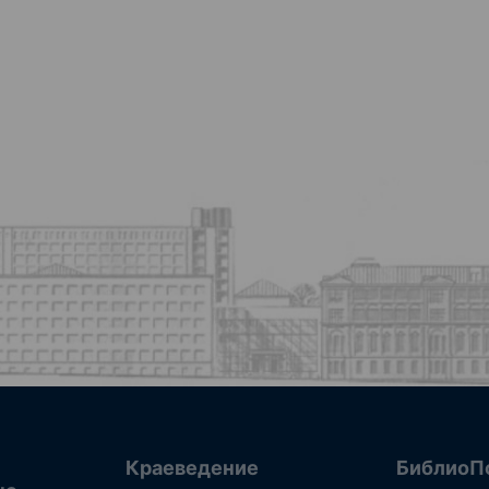
Краеведение
БиблиоП