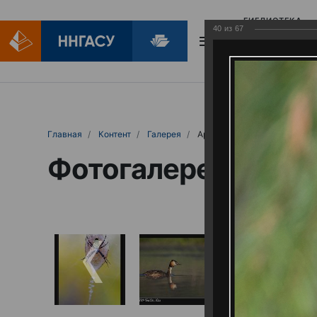
БИБЛИОТЕКА
40
из
67
БИБЛИОПОМОЩ
Главная
Контент
Галерея
Артемовские луга – жемчужина Нижего
Фотогалерея