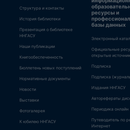
информацион
образователь
Структура и контакты
ресурсы и
профессиона
История библиотеки
базы данных
Презентация о библиотеке
ННГАСУ
Электронный катал
Наши публикации
Официальные ресу
открытые источни
Книгообеспеченность
Подписка
Бюллетень новых поступлений
Подписка (журнал
Нормативные документы
Издания ННГАСУ
Новости
Авторефераты дис
Выставки
Периодика онлайн
Фотогалерея
Путеводитель по 
К юбилею ННГАСУ
Интернет