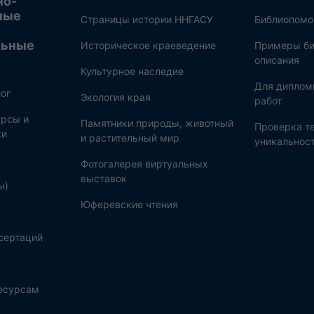
но-
ные
Страницы истории ННГАСУ
Библиопом
льные
Историческое краеведение
Примеры би
описания
Культурное наследие
Для диплом
ог
Экология края
работ
рсы и
Памятники природы, животный
Проверка те
ки
и растительный мир
уникальнос
Фотогалерея виртуальных
выставок
ы)
Юферевские чтения
сертаций
ресурсам