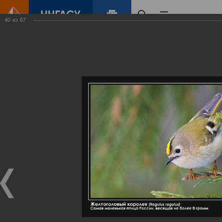
40
из
67
Главная
Контент
Галерея
Артемовские луга – жемчужина Нижегородского Поволжья
Фотогалерея