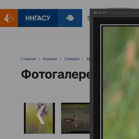
БИБЛИОТЕКА
40
из
67
БИБЛИОПОМОЩ
Главная
Контент
Галерея
Артемовские луга – жемчужина Нижего
Фотогалерея