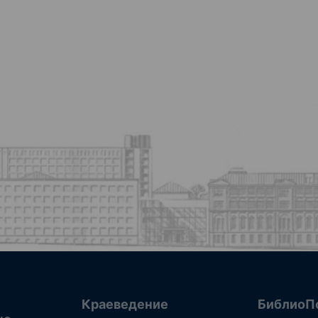
Краеведение
БиблиоП