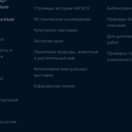
но-
ные
Страницы истории ННГАСУ
Библиопом
льные
Историческое краеведение
Примеры би
описания
Культурное наследие
Для диплом
ог
Экология края
работ
рсы и
Памятники природы, животный
Проверка те
ки
и растительный мир
уникальнос
Фотогалерея виртуальных
выставок
ы)
Юферевские чтения
сертаций
ресурсам