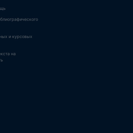
ощь
блиографического
ных и курсовых
кста на
ть