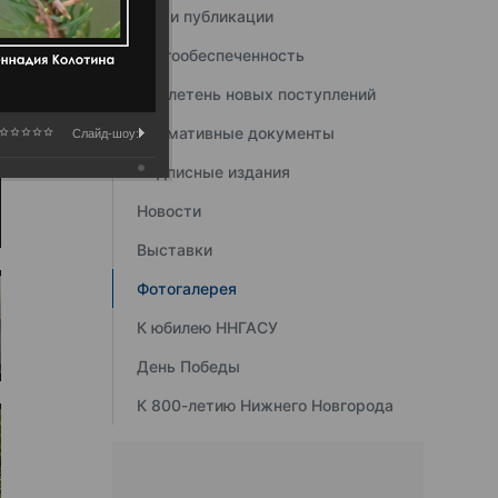
Наши публикации
Книгообеспеченность
Бюллетень новых поступлений
Нормативные документы
Слайд-шоу:
Подписные издания
Новости
Выставки
Фотогалерея
К юбилею ННГАСУ
День Победы
К 800-летию Нижнего Новгорода