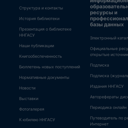
информацион
образователь
Структура и контакты
ресурсы и
профессиона
История библиотеки
базы данных
Презентация о библиотеке
ННГАСУ
Электронный катал
Наши публикации
Официальные ресу
открытые источни
Книгообеспеченность
Подписка
Бюллетень новых поступлений
Подписка (журнал
Нормативные документы
Издания ННГАСУ
Новости
Авторефераты дис
Выставки
Периодика онлайн
Фотогалерея
Путеводитель по 
К юбилею ННГАСУ
Интернет