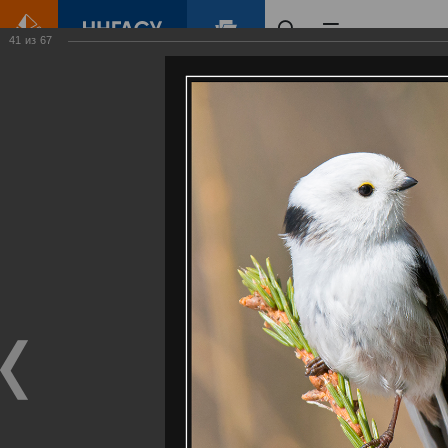
41
из
67
Главная
Контент
Галерея
Артемовские луга – жемчужина Нижегородского Поволжья
Фотогалерея