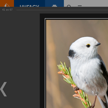
41
из
67
Главная
Контент
Галерея
Артемовские луга – жемчужина Нижегородского Поволжья
Фотогалерея