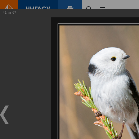
41
из
67
Главная
Контент
Галерея
Артемовские луга – жемчужина Нижегородского Поволжья
Фотогалерея