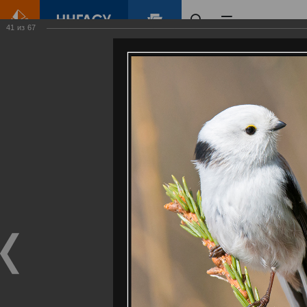
41
из
67
Главная
Контент
Галерея
Артемовские луга – жемчужина Нижегородского Поволжья
Фотогалерея