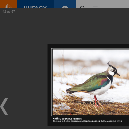
42
из
67
Главная
Контент
Галерея
Артемовские луга – жемчужина Нижегородского Поволжья
Фотогалерея