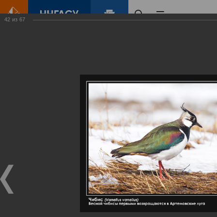
42
из
67
Главная
Контент
Галерея
Артемовские луга – жемчужина Нижегородского Поволжья
Фотогалерея