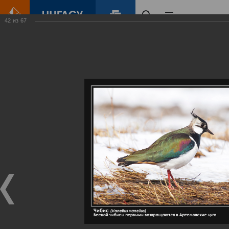
42
из
67
Главная
Контент
Галерея
Артемовские луга – жемчужина Нижегородского Поволжья
Фотогалерея