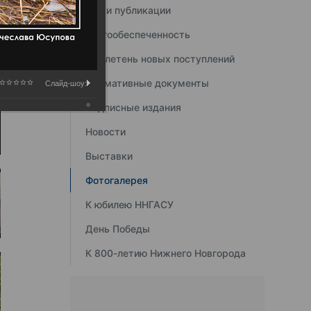
Наши публикации
Книгообеспеченность
Бюллетень новых поступлений
Нормативные документы
Слайд-шоу:
Подписные издания
Новости
Выставки
Фотогалерея
К юбилею ННГАСУ
День Победы
К 800-летию Нижнего Новгорода