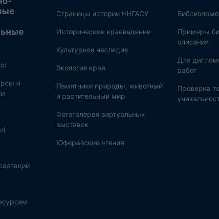
но-
ные
Страницы истории ННГАСУ
Библиопом
льные
Историческое краеведение
Примеры би
описания
Культурное наследие
Для диплом
ог
Экология края
работ
рсы и
Памятники природы, животный
Проверка те
ки
и растительный мир
уникальнос
Фотогалерея виртуальных
выставок
ы)
Юферевские чтения
сертаций
ресурсам