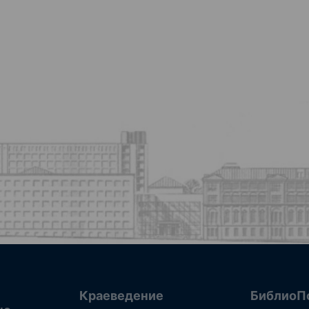
Краеведение
БиблиоП