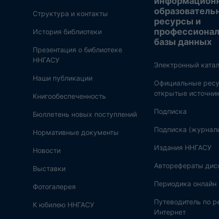
информацион
образователь
Структура и контакты
ресурсы и
профессиона
История библиотеки
базы данных
Презентация о библиотеке
ННГАСУ
Электронный катал
Наши публикации
Официальные ресу
открытые источни
Книгообеспеченность
Подписка
Бюллетень новых поступлений
Подписка (журнал
Нормативные документы
Издания ННГАСУ
Новости
Авторефераты дис
Выставки
Периодика онлайн
Фотогалерея
Путеводитель по 
К юбилею ННГАСУ
Интернет