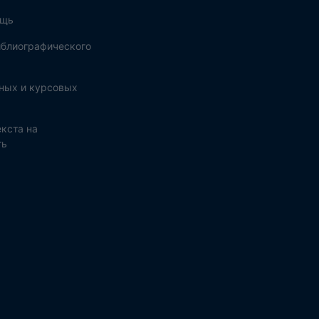
ощь
блиографического
ных и курсовых
кста на
ть