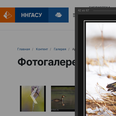
БИБЛИОТЕКА
42
из
67
БИБЛИОПОМОЩ
Главная
Контент
Галерея
Артемовские луга – жемчужина Нижего
Фотогалерея