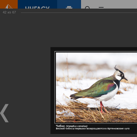
42
из
67
Главная
Контент
Галерея
Артемовские луга – жемчужина Нижегородского Поволжья
Фотогалерея