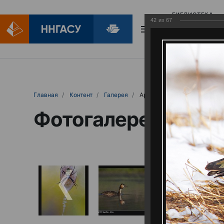
БИБЛИОТЕКА
42
из
67
БИБЛИОПОМОЩ
Главная
Контент
Галерея
Артемовские луга – жемчужина Нижего
Фотогалерея