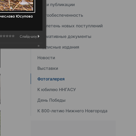
Наши публикации
Книгообеспеченность
Бюллетень новых поступлений
Нормативные документы
Слайд-шоу:
Подписные издания
Новости
Выставки
Фотогалерея
К юбилею ННГАСУ
День Победы
К 800-летию Нижнего Новгорода