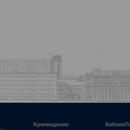
Краеведение
БиблиоП