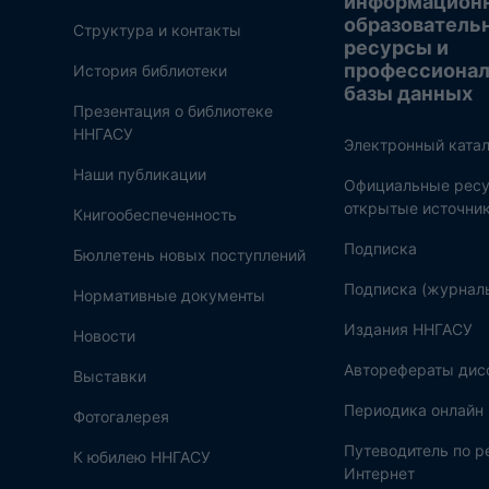
информацион
образователь
Структура и контакты
ресурсы и
профессиона
История библиотеки
базы данных
Презентация о библиотеке
ННГАСУ
Электронный катал
Наши публикации
Официальные ресу
открытые источни
Книгообеспеченность
Подписка
Бюллетень новых поступлений
Подписка (журнал
Нормативные документы
Издания ННГАСУ
Новости
Авторефераты дис
Выставки
Периодика онлайн
Фотогалерея
Путеводитель по 
К юбилею ННГАСУ
Интернет