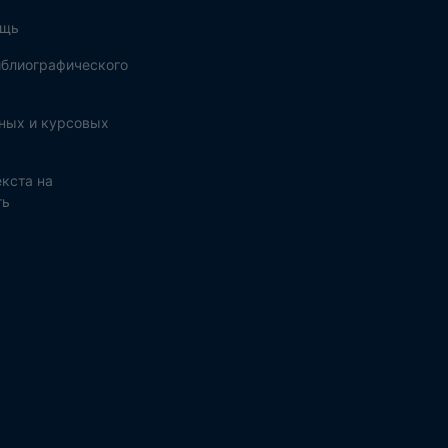
ощь
блиографического
ных и курсовых
кста на
ть