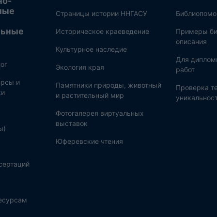
но-
ные
Страницы истории ННГАСУ
Библиопом
льные
Историческое краеведение
Примеры би
описания
Культурное наследие
Для диплом
ог
Экология края
работ
рсы и
Памятники природы, животный
Проверка те
ки
и растительный мир
уникальнос
Фотогалерея виртуальных
выставок
ы)
Юферевские чтения
сертаций
ресурсам