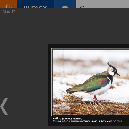
42
из
67
Главная
Контент
Галерея
Артемовские луга – жемчужина Нижегородского Поволжья
Фотогалерея