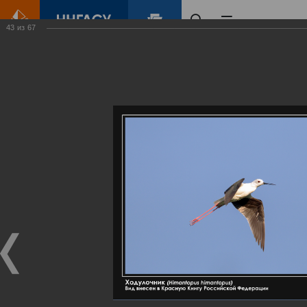
43
из
67
Главная
Контент
Галерея
Артемовские луга – жемчужина Нижегородского Поволжья
Фотогалерея