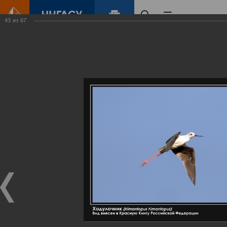
43
из
67
Главная
Контент
Галерея
Артемовские луга – жемчужина Нижегородского Поволжья
Фотогалерея