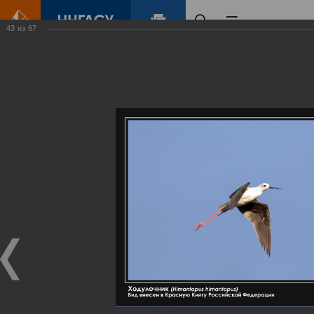
43
из
67
Главная
Контент
Галерея
Артемовские луга – жемчужина Нижегородского Поволжья
Фотогалерея