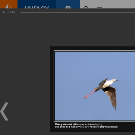
43
из
67
Главная
Контент
Галерея
Артемовские луга – жемчужина Нижегородского Поволжья
Фотогалерея