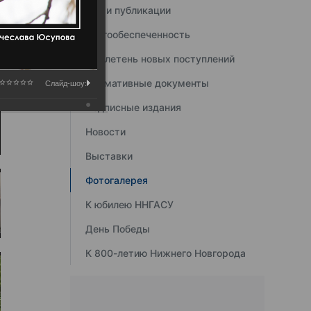
Наши публикации
Книгообеспеченность
Бюллетень новых поступлений
Нормативные документы
Слайд-шоу:
Подписные издания
Новости
Выставки
Фотогалерея
К юбилею ННГАСУ
День Победы
К 800-летию Нижнего Новгорода