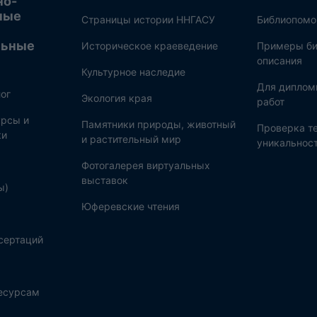
но-
ные
Страницы истории ННГАСУ
Библиопом
льные
Историческое краеведение
Примеры би
описания
Культурное наследие
Для диплом
ог
Экология края
работ
рсы и
Памятники природы, животный
Проверка те
ки
и растительный мир
уникальнос
Фотогалерея виртуальных
выставок
ы)
Юферевские чтения
сертаций
ресурсам