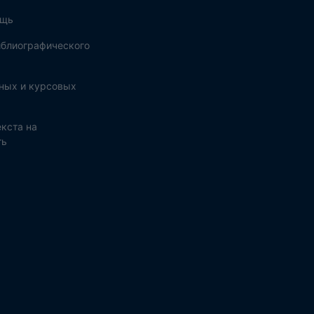
ощь
блиографического
ных и курсовых
кста на
ть