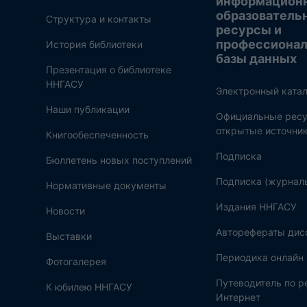
информацион
образователь
Структура и контакты
ресурсы и
профессиона
История библиотеки
базы данных
Презентация о библиотеке
ННГАСУ
Электронный катал
Наши публикации
Официальные ресу
открытые источни
Книгообеспеченность
Подписка
Бюллетень новых поступлений
Подписка (журнал
Нормативные документы
Издания ННГАСУ
Новости
Авторефераты дис
Выставки
Периодика онлайн
Фотогалерея
Путеводитель по 
К юбилею ННГАСУ
Интернет