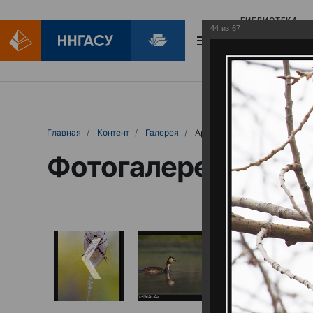
БИБЛИОТЕКА
44
из
67
БИБЛИОПОМОЩ
Главная
Контент
Галерея
Артемовские луга – жемчужина Нижего
Фотогалерея