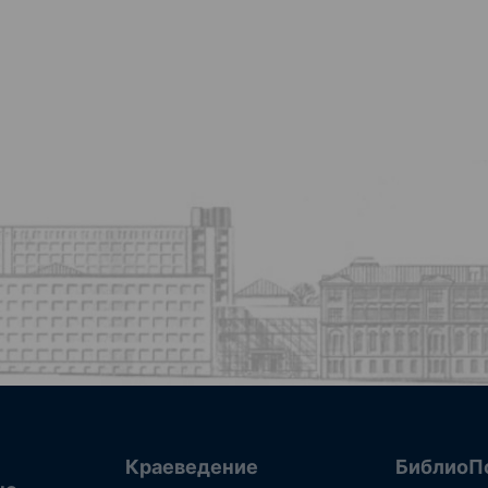
Краеведение
БиблиоП