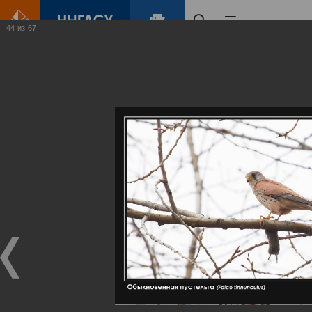
44
из
67
Главная
Контент
Галерея
Артемовские луга – жемчужина Нижегородского Поволжья
Фотогалерея