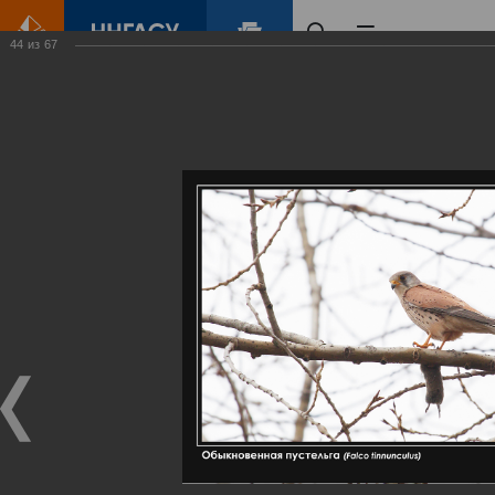
44
из
67
Главная
Контент
Галерея
Артемовские луга – жемчужина Нижегородского Поволжья
Фотогалерея