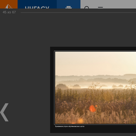
45
из
67
Главная
Контент
Галерея
Артемовские луга – жемчужина Нижегородского Поволжья
Фотогалерея