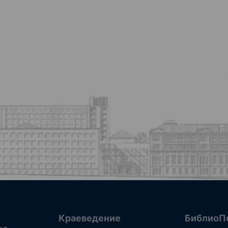
Краеведение
БиблиоП