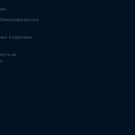
ощь
блиографического
ных и курсовых
кста на
ть