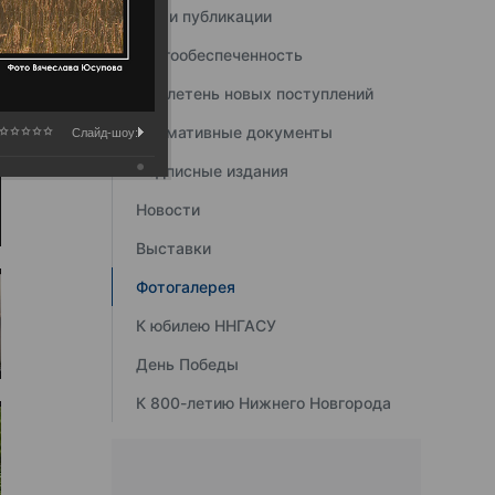
Наши публикации
Книгообеспеченность
Бюллетень новых поступлений
Нормативные документы
Слайд-шоу:
Подписные издания
Новости
Выставки
Фотогалерея
К юбилею ННГАСУ
День Победы
К 800-летию Нижнего Новгорода