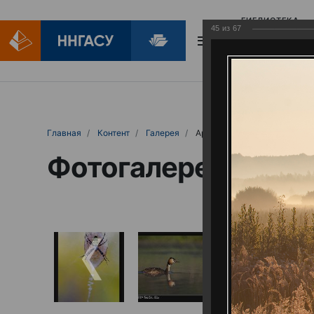
БИБЛИОТЕКА
45
из
67
БИБЛИОПОМОЩ
Главная
Контент
Галерея
Артемовские луга – жемчужина Нижего
Фотогалерея