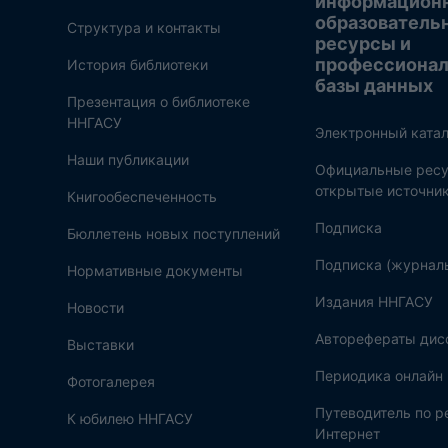
информацион
образователь
Структура и контакты
ресурсы и
профессиона
История библиотеки
базы данных
Презентация о библиотеке
ННГАСУ
Электронный катал
Наши публикации
Официальные ресу
открытые источни
Книгообеспеченность
Подписка
Бюллетень новых поступлений
Подписка (журнал
Нормативные документы
Издания ННГАСУ
Новости
Авторефераты дис
Выставки
Периодика онлайн
Фотогалерея
Путеводитель по 
К юбилею ННГАСУ
Интернет