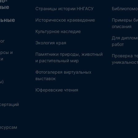
но-
ные
Страницы истории ННГАСУ
Библиопом
льные
Историческое краеведение
Примеры би
описания
Культурное наследие
Для диплом
ог
Экология края
работ
рсы и
Памятники природы, животный
Проверка те
ки
и растительный мир
уникальнос
Фотогалерея виртуальных
выставок
ы)
Юферевские чтения
сертаций
ресурсам